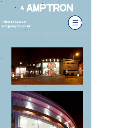
Tel: 0115 8411027
info@amptron.co.uk